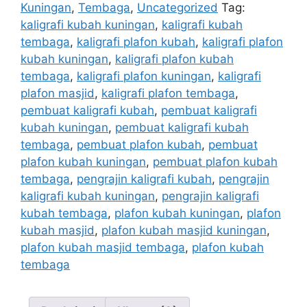
Kuningan
,
Tembaga
,
Uncategorized
Tag:
kaligrafi kubah kuningan
,
kaligrafi kubah
tembaga
,
kaligrafi plafon kubah
,
kaligrafi plafon
kubah kuningan
,
kaligrafi plafon kubah
tembaga
,
kaligrafi plafon kuningan
,
kaligrafi
plafon masjid
,
kaligrafi plafon tembaga
,
pembuat kaligrafi kubah
,
pembuat kaligrafi
kubah kuningan
,
pembuat kaligrafi kubah
tembaga
,
pembuat plafon kubah
,
pembuat
plafon kubah kuningan
,
pembuat plafon kubah
tembaga
,
pengrajin kaligrafi kubah
,
pengrajin
kaligrafi kubah kuningan
,
pengrajin kaligrafi
kubah tembaga
,
plafon kubah kuningan
,
plafon
kubah masjid
,
plafon kubah masjid kuningan
,
plafon kubah masjid tembaga
,
plafon kubah
tembaga