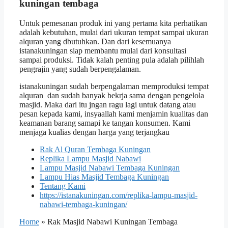
kuningan tembaga
Untuk pemesanan produk ini yang pertama kita perhatikan
adalah kebutuhan, mulai dari ukuran tempat sampai ukuran
alquran yang dbutuhkan. Dan dari kesemuanya
istanakuningan siap membantu mulai dari konsultasi
sampai produksi. Tidak kalah penting pula adalah pilihlah
pengrajin yang sudah berpengalaman.
istanakuningan sudah berpengalaman memproduksi tempat
alquran dan sudah banyak bekrja sama dengan pengelola
masjid. Maka dari itu jngan ragu lagi untuk datang atau
pesan kepada kami, insyaallah kami menjamin kualitas dan
keamanan barang samapi ke tangan konsumen. Kami
menjaga kualias dengan harga yang terjangkau
Rak Al Quran Tembaga Kuningan
Replika Lampu Masjid Nabawi
Lampu Masjid Nabawi Tembaga Kuningan
Lampu Hias Masjid Tembaga Kuningan
Tentang Kami
https://istanakuningan.com/replika-lampu-masjid-
nabawi-tembaga-kuningan/
Home
»
Rak Masjid Nabawi Kuningan Tembaga