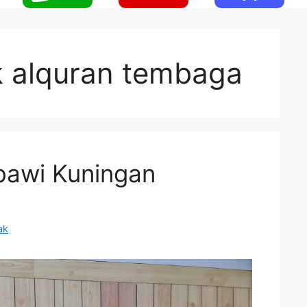
 alquran tembaga
bawi Kuningan
ak