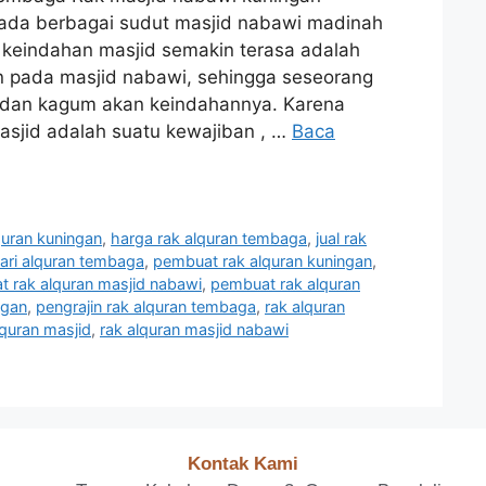
pada berbagai sudut masjid nabawi madinah
keindahan masjid semakin terasa adalah
an pada masjid nabawi, sehingga seseorang
 dan kagum akan keindahannya. Karena
asjid adalah suatu kewajiban , …
Baca
quran kuningan
,
harga rak alquran tembaga
,
jual rak
ari alquran tembaga
,
pembuat rak alquran kuningan
,
 rak alquran masjid nabawi
,
pembuat rak alquran
ngan
,
pengrajin rak alquran tembaga
,
rak alquran
lquran masjid
,
rak alquran masjid nabawi
Kontak Kami