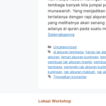
tembaga banyak kita jumpai 
munawaroh. Yang menjadikan 
tertatanya dengan rapi alqur
yang melihatnya akan senang
adanya al quran pada suatu m
Selengkapnya
Uncategorized
al alquran tembaga
,
harga rak al
alquran
,
lemari alquran kuningan
,
lem
pembuat rak alquran masjid
,
pembuat
tembaga
,
pengrajin rak alquran kuni
kuningan
,
rak alquran makkah
,
rak a
Tinggalkan komentar
Lokasi Workshop