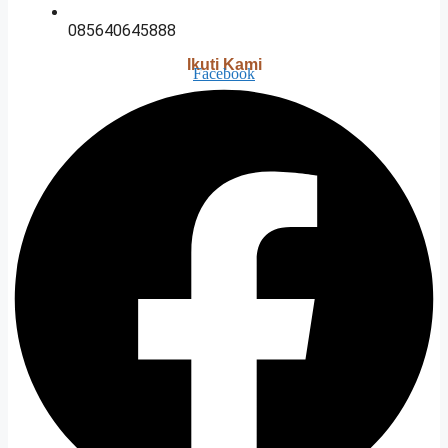
085640645888
Ikuti Kami
Facebook