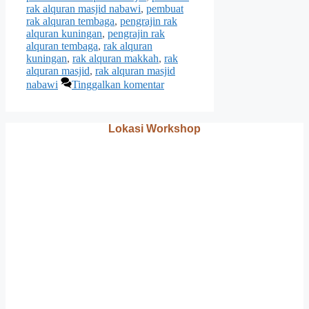
rak alquran masjid nabawi
,
pembuat
rak alquran tembaga
,
pengrajin rak
alquran kuningan
,
pengrajin rak
alquran tembaga
,
rak alquran
kuningan
,
rak alquran makkah
,
rak
alquran masjid
,
rak alquran masjid
nabawi
Tinggalkan komentar
Lokasi Workshop