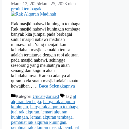
Maret 12, 2025
Maret 25, 2023
oleh
produktembagak
Rak masjid nabawi kuningan tembaga
Rak masjid nabawi kuningan tembaga
banyak kita jumpai pada berbagai
sudut masjid nabawi madinah
munawaroh. Yang menjadikan
keindahan masjid semakin terasa
adalah tertatanya dengan rapi alquran
pada masjid nabawi, sehingga
seseorang yang melihatnya akan
senang dan kagum akan
keindahannya. Karena adanya al
quran pada suatu masjid adalah suatu
kewajiban , …
Baca Selengkapnya
Kategori
Uncategorized
Tag
al
alquran tembaga
,
harga rak alquran
kuningan
,
harga rak alquran tembaga
,
jual rak alquran
,
lemari alquran
kuningan
,
lemari alquran tembaga
,
pembuat rak alquran kuningan
,
pembuat rak alquran masjid
,
pembuat