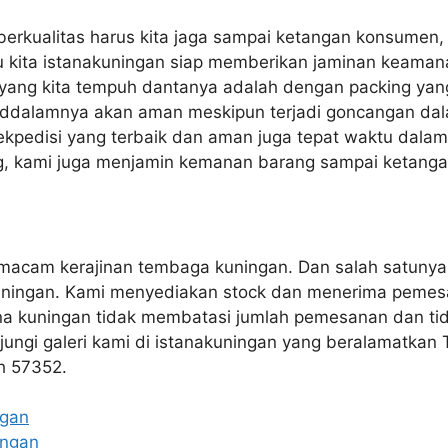
 berkualitas harus kita jaga sampai ketangan konsumen
tu kita istanakuningan siap memberikan jaminan keama
yang kita tempuh dantanya adalah dengan packing yan
ddalamnya akan aman meskipun terjadi goncangan dal
 ekpedisi yang terbaik dan aman juga tepat waktu dala
ng, kami juga menjamin kemanan barang sampai ketang
 macam kerajinan tembaga kuningan. Dan salah satunya
uningan. Kami menyediakan stock dan menerima pemes
tana kuningan tidak membatasi jumlah pemesanan dan t
njungi galeri kami di istanakuningan yang beralamatka
h 57352.
ngan
ingan