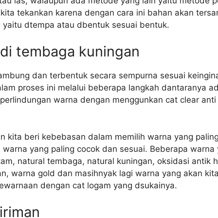
atau las, walaupun ada metode yang lain yaitu metod
h kita tekankan karena dengan cara ini bahan akan ter
a yaitu dtempa atau dbentuk sesuai bentuk.
ndi tembaga kuningan
sambung dan terbentuk secara sempurna sesuai keingi
Dalam proses ini melalui beberapa langkah dantaranya 
perlindungan warna dengan menggunkan cat clear anti
n kita beri kebebasan dalam memilih warna yang paling
 warna yang paling cocok dan sesuai. Beberapa warna 
tam, natural tembaga, natural kuningan, oksidasi antik h
an, warna gold dan masihnyak lagi warna yang akan kit
pewarnaan dengan cat logam yang dsukainya.
iriman