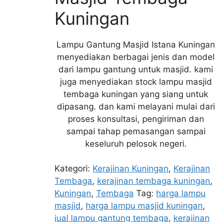
Kuningan
Lampu Gantung Masjid Istana Kuningan
menyediakan berbagai jenis dan model
dari lampu gantung untuk masjid. kami
juga menyediakan stock lampu masjid
tembaga kuningan yang siang untuk
dipasang. dan kami melayani mulai dari
proses konsultasi, pengiriman dan
sampai tahap pemasangan sampai
keseluruh pelosok negeri.
Kategori:
Kerajinan Kuningan
,
Kerajinan
Tembaga
,
kerajinan tembaga kuningan
,
Kuningan
,
Tembaga
Tag:
harga lampu
masjid
,
harga lampu masjid kuningan
,
jual lampu gantung tembaga
,
kerajinan