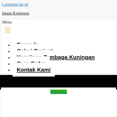
Langsung ke isi
Istana Kuningan
Menu
Beranda
Galeri Project
Kerajinan Tembaga Kuningan
Cara Order
Kontak Kami
Whatsapp