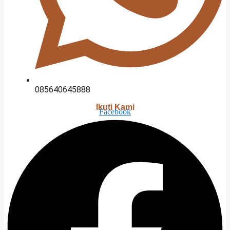
085640645888
Ikuti Kami
Facebook