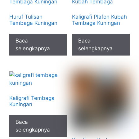
Huruf Tulisan
Kaligrafi Plafon Kubah
Tembaga Kuningan
Tembaga Kuningan
Baca
Baca
selengkapnya
selengkapnya
Kaligrafi Tembaga
Kuningan
Baca
selengkapnya