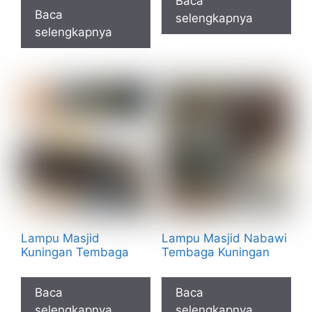
Baca
Baca
selengkapnya
selengkapnya
Lampu Masjid
Lampu Masjid Nabawi
Kuningan Tembaga
Tembaga Kuningan
Baca
Baca
selengkapnya
selengkapnya