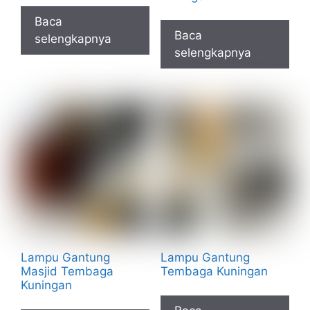
Baca
Baca
selengkapnya
selengkapnya
Lampu Gantung
Lampu Gantung
Masjid Tembaga
Tembaga Kuningan
Kuningan