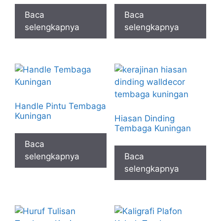
Baca
Baca
selengkapnya
selengkapnya
Handle Pintu Tembaga
Kuningan
Hiasan Dinding
Tembaga Kuningan
Baca
selengkapnya
Baca
selengkapnya