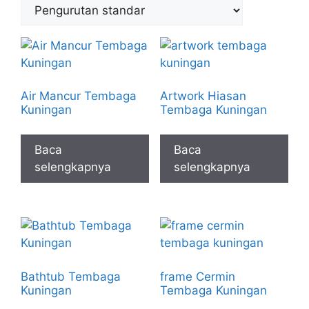
Air Mancur Tembaga
Artwork Hiasan
Kuningan
Tembaga Kuningan
Baca
Baca
selengkapnya
selengkapnya
Bathtub Tembaga
frame Cermin
Kuningan
Tembaga Kuningan