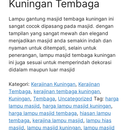
Kuningan Tembaga
Lampu gantung masjid tembaga kuningan ini
sangat cocok dipasang pada masjid. dengan
tampilan yang sangat mewah dan elegand
menjadikan masjid anda semakin indah dan
nyaman untuk ditempati, selain untuk
penerangan, lampu masjid tembaga kuningan
ini juga sesuai untuk memperindah dekorasi
didalam maupun luar masjid
Kategori:
Kerajinan Kuningan
,
Kerajinan
Tembaga
,
kerajinan tembaga kuningan
,
Kuningan
,
Tembaga
,
Uncategorized
Tag:
harga
lampu masjid
,
harga lampu masjid kuningan
,
harga lampu masjid tembaga
,
hiasan lampu
tembaga
,
kerajina lampu masjid
,
lampu hias
masjid
,
lampu masjid kuningan
,
lampu masjid