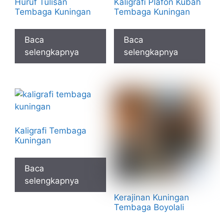
Huruf Tulisan
Kaligrafi Plafon Kubah
Tembaga Kuningan
Tembaga Kuningan
Baca
Baca
selengkapnya
selengkapnya
Kaligrafi Tembaga
Kuningan
Baca
selengkapnya
Kerajinan Kuningan
Tembaga Boyolali