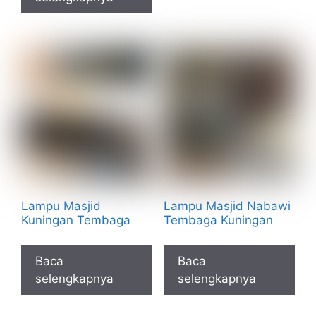
Lampu Masjid
Lampu Masjid Nabawi
Kuningan Tembaga
Tembaga Kuningan
Baca
Baca
selengkapnya
selengkapnya