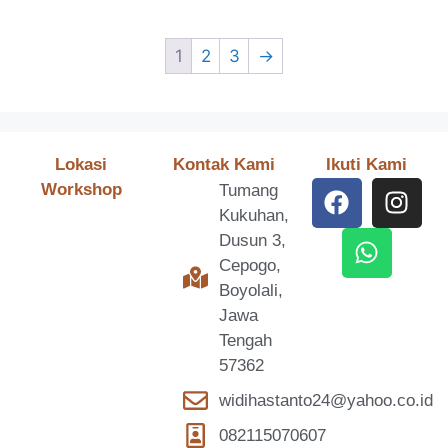
1
2
3
→
Lokasi
Kontak Kami
Ikuti Kami
Workshop
Tumang
Kukuhan,
Dusun 3,
Cepogo,
Boyolali,
Jawa
Tengah
57362
widihastanto24@yahoo.co.id
082115070607