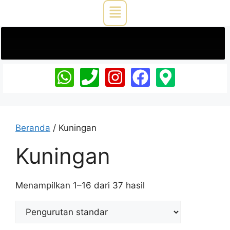
Beranda
/ Kuningan
Kuningan
Menampilkan 1–16 dari 37 hasil