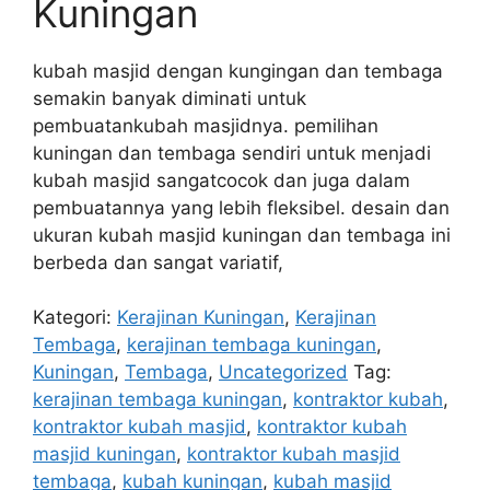
Kuningan
kubah masjid dengan kungingan dan tembaga
semakin banyak diminati untuk
pembuatankubah masjidnya. pemilihan
kuningan dan tembaga sendiri untuk menjadi
kubah masjid sangatcocok dan juga dalam
pembuatannya yang lebih fleksibel. desain dan
ukuran kubah masjid kuningan dan tembaga ini
berbeda dan sangat variatif,
Kategori:
Kerajinan Kuningan
,
Kerajinan
Tembaga
,
kerajinan tembaga kuningan
,
Kuningan
,
Tembaga
,
Uncategorized
Tag:
kerajinan tembaga kuningan
,
kontraktor kubah
,
kontraktor kubah masjid
,
kontraktor kubah
masjid kuningan
,
kontraktor kubah masjid
tembaga
,
kubah kuningan
,
kubah masjid