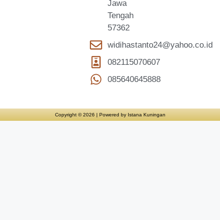
Jawa
Tengah
57362
widihastanto24@yahoo.co.id
082115070607
085640645888
Copyright © 2026 | Powered by Istana Kuningan