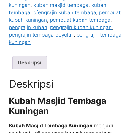
kuningan
,
kubah masjid tembaga
,
kubah
tembaga
,
p[engrajin kubah tembaga
,
pembuat
kubah kuningan
,
pembuat kubah tembaga
,
pengrajin kubah
,
pengrajin kubah kuningan
,
pengrajin tembaga boyolali
,
pengrajin tembaga
kuningan
Deskripsi
Deskripsi
Kubah Masjid Tembaga
Kuningan
Kubah Masjid Tembaga Kuningan
menjadi
salah satu pilihan yang banyak peminatnya.