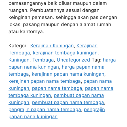
pemasangannya baik diluar maupun dalam
ruangan. Pembuatannya sesuai dengan
keinginan pemesan. sehingga akan pas dengan
lokasi pasang maupun dengan alamat rumah
atau kantornya.
Kategori:
Kerajinan Kuningan
,
Kerajinan
Tembaga
,
kerajinan tembaga kuningan
,
Kuningan
,
Tembaga
,
Uncategorized
Tag:
harga
papan nama kuningan
,
harga papan nama
tembaga
,
kerajinan papan nama kuningan
,
kerajinan papan nama tembaga
,
papan nama
kuningan
,
papan nama tembaga
,
papan nama
tembaga kuningan
,
pembuat papan nama
kuningan
,
pembuat papan nama tembaga
,
pengrajin papan nama tembaga
,
pengrajin
papan nana kuningan