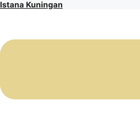
Istana Kuningan
Langsung
ke
Menu
isi