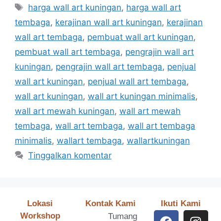
harga wall art kuningan
,
harga wall art
tembaga
,
kerajinan wall art kuningan
,
kerajinan
wall art tembaga
,
pembuat wall art kuningan
,
pembuat wall art tembaga
,
pengrajin wall art
kuningan
,
pengrajin wall art tembaga
,
penjual
wall art kuningan
,
penjual wall art tembaga
,
wall art kuningan
,
wall art kuningan minimalis
,
wall art mewah kuningan
,
wall art mewah
tembaga
,
wall art tembaga
,
wall art tembaga
minimalis
,
wallart tembaga
,
wallartkuningan
Tinggalkan komentar
Lokasi
Kontak Kami
Ikuti Kami
Workshop
Tumang