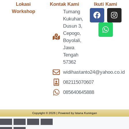
Lokasi
Kontak Kami
Ikuti Kami
Workshop
Tumang
Kukuhan,
Dusun 3,
Cepogo,
Boyolali,
Jawa
Tengah
57362
widihastanto24@yahoo.co.id
082115070607
085640645888
Copyright © 2026 | Powered by Istana Kuningan