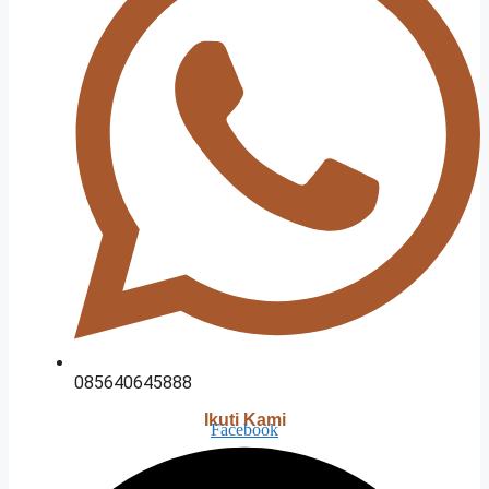
085640645888
Ikuti Kami
Facebook