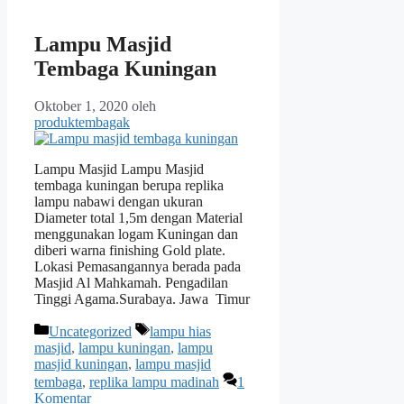
Lampu Masjid
Tembaga Kuningan
Oktober 1, 2020
oleh
produktembagak
Lampu Masjid Lampu Masjid
tembaga kuningan berupa replika
lampu nabawi dengan ukuran
Diameter total 1,5m dengan Material
menggunakan logam Kuningan dan
diberi warna finishing Gold plate.
Lokasi Pemasangannya berada pada
Masjid Al Mahkamah. Pengadilan
Tinggi Agama.Surabaya. Jawa Timur
Kategori
Tag
Uncategorized
lampu hias
masjid
,
lampu kuningan
,
lampu
masjid kuningan
,
lampu masjid
tembaga
,
replika lampu madinah
1
Komentar