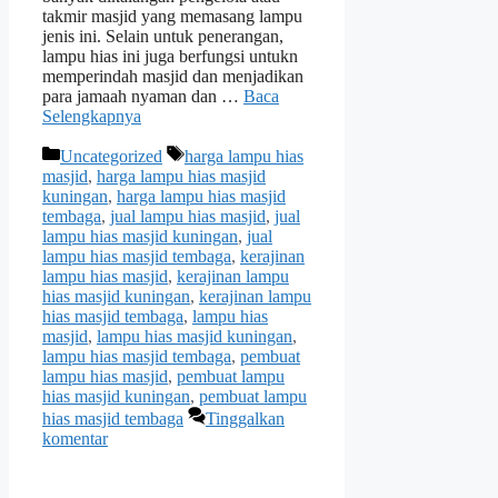
takmir masjid yang memasang lampu
jenis ini. Selain untuk penerangan,
lampu hias ini juga berfungsi untukn
memperindah masjid dan menjadikan
para jamaah nyaman dan …
Baca
Selengkapnya
Kategori
Tag
Uncategorized
harga lampu hias
masjid
,
harga lampu hias masjid
kuningan
,
harga lampu hias masjid
tembaga
,
jual lampu hias masjid
,
jual
lampu hias masjid kuningan
,
jual
lampu hias masjid tembaga
,
kerajinan
lampu hias masjid
,
kerajinan lampu
hias masjid kuningan
,
kerajinan lampu
hias masjid tembaga
,
lampu hias
masjid
,
lampu hias masjid kuningan
,
lampu hias masjid tembaga
,
pembuat
lampu hias masjid
,
pembuat lampu
hias masjid kuningan
,
pembuat lampu
hias masjid tembaga
Tinggalkan
komentar