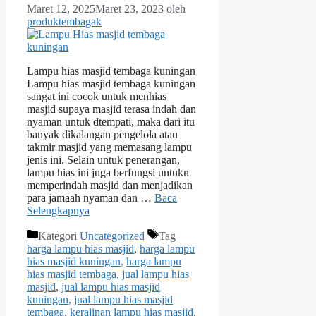
Maret 12, 2025
Maret 23, 2023
oleh
produktembagak
Lampu hias masjid tembaga kuningan
Lampu hias masjid tembaga kuningan
sangat ini cocok untuk menhias
masjid supaya masjid terasa indah dan
nyaman untuk dtempati, maka dari itu
banyak dikalangan pengelola atau
takmir masjid yang memasang lampu
jenis ini. Selain untuk penerangan,
lampu hias ini juga berfungsi untukn
memperindah masjid dan menjadikan
para jamaah nyaman dan …
Baca
Selengkapnya
Kategori
Uncategorized
Tag
harga lampu hias masjid
,
harga lampu
hias masjid kuningan
,
harga lampu
hias masjid tembaga
,
jual lampu hias
masjid
,
jual lampu hias masjid
kuningan
,
jual lampu hias masjid
tembaga
,
kerajinan lampu hias masjid
,