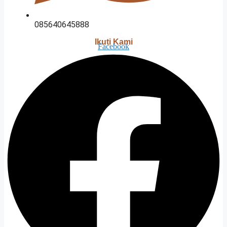
085640645888
Ikuti Kami
Facebook