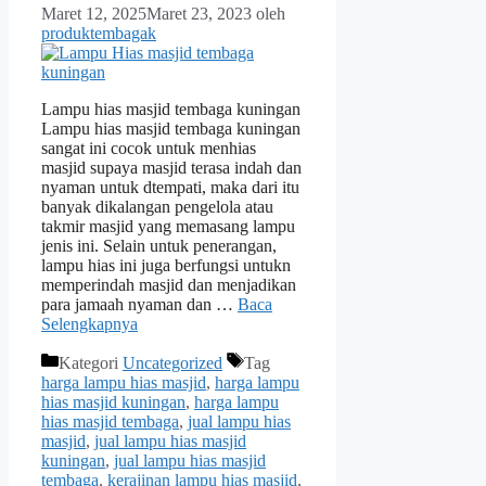
Maret 12, 2025
Maret 23, 2023
oleh
produktembagak
Lampu hias masjid tembaga kuningan
Lampu hias masjid tembaga kuningan
sangat ini cocok untuk menhias
masjid supaya masjid terasa indah dan
nyaman untuk dtempati, maka dari itu
banyak dikalangan pengelola atau
takmir masjid yang memasang lampu
jenis ini. Selain untuk penerangan,
lampu hias ini juga berfungsi untukn
memperindah masjid dan menjadikan
para jamaah nyaman dan …
Baca
Selengkapnya
Kategori
Uncategorized
Tag
harga lampu hias masjid
,
harga lampu
hias masjid kuningan
,
harga lampu
hias masjid tembaga
,
jual lampu hias
masjid
,
jual lampu hias masjid
kuningan
,
jual lampu hias masjid
tembaga
,
kerajinan lampu hias masjid
,