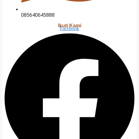
085640645888
Ikuti Kami
Facebook