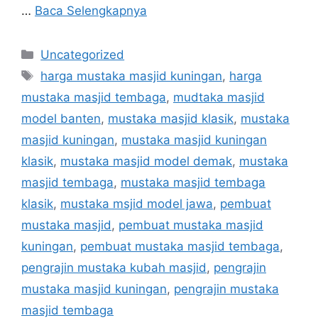
…
Baca Selengkapnya
Uncategorized
harga mustaka masjid kuningan
,
harga
mustaka masjid tembaga
,
mudtaka masjid
model banten
,
mustaka masjid klasik
,
mustaka
masjid kuningan
,
mustaka masjid kuningan
klasik
,
mustaka masjid model demak
,
mustaka
masjid tembaga
,
mustaka masjid tembaga
klasik
,
mustaka msjid model jawa
,
pembuat
mustaka masjid
,
pembuat mustaka masjid
kuningan
,
pembuat mustaka masjid tembaga
,
pengrajin mustaka kubah masjid
,
pengrajin
mustaka masjid kuningan
,
pengrajin mustaka
masjid tembaga