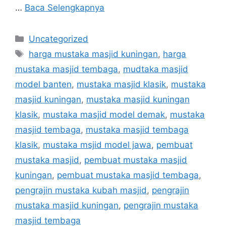
…
Baca Selengkapnya
Uncategorized
harga mustaka masjid kuningan
,
harga
mustaka masjid tembaga
,
mudtaka masjid
model banten
,
mustaka masjid klasik
,
mustaka
masjid kuningan
,
mustaka masjid kuningan
klasik
,
mustaka masjid model demak
,
mustaka
masjid tembaga
,
mustaka masjid tembaga
klasik
,
mustaka msjid model jawa
,
pembuat
mustaka masjid
,
pembuat mustaka masjid
kuningan
,
pembuat mustaka masjid tembaga
,
pengrajin mustaka kubah masjid
,
pengrajin
mustaka masjid kuningan
,
pengrajin mustaka
masjid tembaga