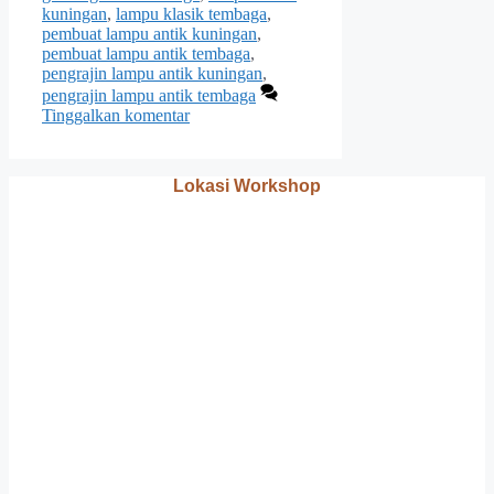
kuningan
,
lampu klasik tembaga
,
pembuat lampu antik kuningan
,
pembuat lampu antik tembaga
,
pengrajin lampu antik kuningan
,
pengrajin lampu antik tembaga
Tinggalkan komentar
Lokasi Workshop