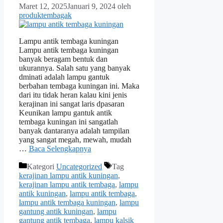
Maret 12, 2025
Januari 9, 2024
oleh
produktembagak
Lampu antik tembaga kuningan
Lampu antik tembaga kuningan
banyak beragam bentuk dan
ukurannya. Salah satu yang banyak
dminati adalah lampu gantuk
berbahan tembaga kuningan ini. Maka
dari itu tidak heran kalau kini jenis
kerajinan ini sangat laris dpasaran
Keunikan lampu gantuk antik
tembaga kuningan ini sangatlah
banyak dantaranya adalah tampilan
yang sangat megah, mewah, mudah
…
Baca Selengkapnya
Kategori
Uncategorized
Tag
kerajinan lampu antik kuningan
,
kerajinan lampu antik tembaga
,
lampu
antik kuningan
,
lampu antik tembaga
,
lampu antik tembaga kuningan
,
lampu
gantung antik kuningan
,
lampu
gantung antik tembaga
,
lampu kalsik