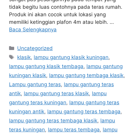
tidak begitu luas contohnya pada teras rumah.
Produk ini akan cocok untuk lokasi yang
memiliki ketinggian plafon 4m atau lebih. …
Baca Selengkapnya
Uncategorized
klasik
,
lampu gantung klasik kuningan
,
lampu gantung klasik tembaga
,
lampu gantung
kuningan klasik
,
lampu gantung tembaga klasik
,
Lampu gantung teras
,
lampu gantung teras
antik
,
lampu gantung teras klasik
,
lampu
gantung teras kuningan
,
lampu gantung teras
kuningan antik
,
lampu gantung teras tembaga
,
lampu gantung teras tembaga klasik
,
lampu
teras kuningan
,
lampu teras tembaga
,
lampu