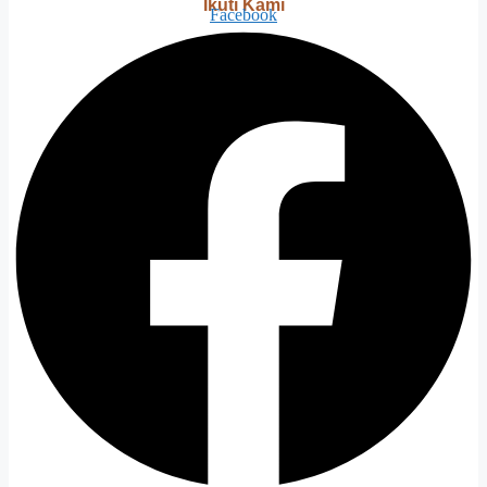
Ikuti Kami
Facebook