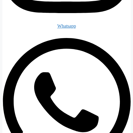
Whatsapp