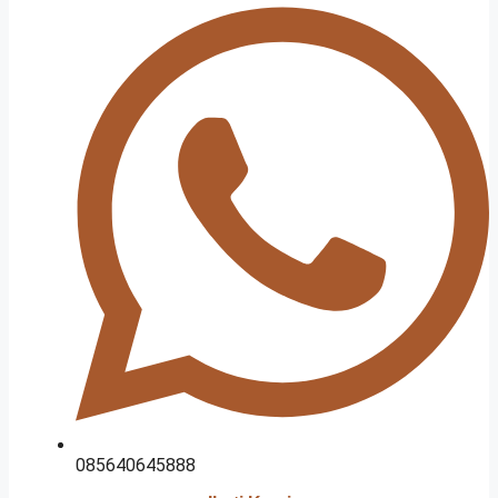
085640645888