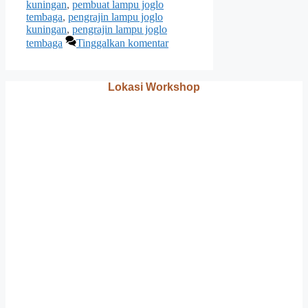
kuningan
,
pembuat lampu joglo
tembaga
,
pengrajin lampu joglo
kuningan
,
pengrajin lampu joglo
tembaga
Tinggalkan komentar
Lokasi Workshop