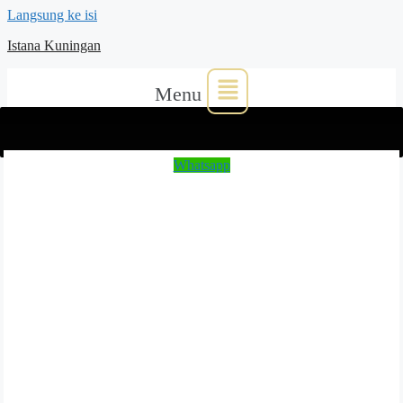
Langsung ke isi
Istana Kuningan
Menu
Whatsapp