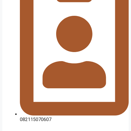
082115070607