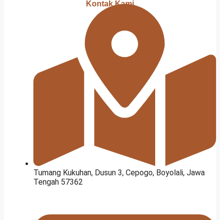
Kontak Kami
Tumang Kukuhan, Dusun 3, Cepogo, Boyolali, Jawa
Tengah 57362