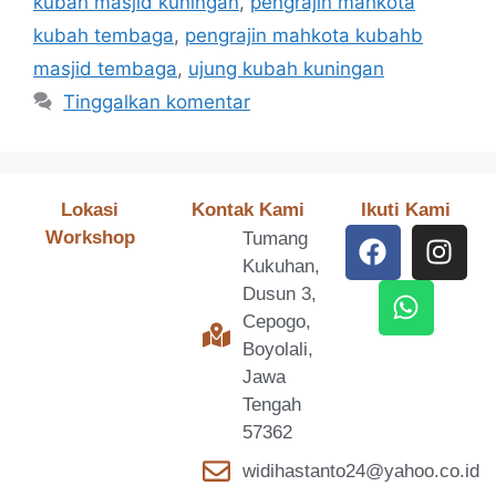
kubah masjid kuningan
,
pengrajin mahkota
kubah tembaga
,
pengrajin mahkota kubahb
masjid tembaga
,
ujung kubah kuningan
Tinggalkan komentar
Lokasi
Kontak Kami
Ikuti Kami
Workshop
Tumang
Kukuhan,
Dusun 3,
Cepogo,
Boyolali,
Jawa
Tengah
57362
widihastanto24@yahoo.co.id