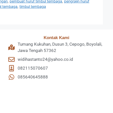
ingan
,
pembuat huruf timbul tembaga
,
pengrajin huruf
ul tembaga
,
timbul tembaga
Kontak Kami
Tumang Kukuhan, Dusun 3, Cepogo, Boyolali,
Jawa Tengah 57362
widihastanto24@yahoo.co.id
082115070607
085640645888