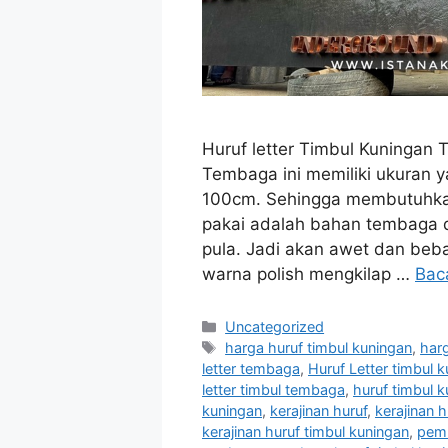
Huruf letter Timbul Kuningan 
Tembaga ini memiliki ukuran y
100cm. Sehingga membutuhkan
pakai adalah bahan tembaga
pula. Jadi akan awet dan beb
warna polish mengkilap …
Bac
Uncategorized
harga huruf timbul kuningan
,
har
letter tembaga
,
Huruf Letter timbul 
letter timbul tembaga
,
huruf timbul 
kuningan
,
kerajinan huruf
,
kerajinan h
kerajinan huruf timbul kuningan
,
pemb