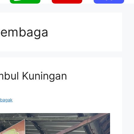
 tembaga
imbul Kuningan
mbagak