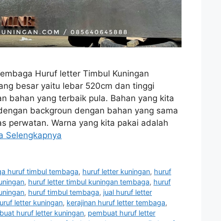
Tembaga Huruf letter Timbul Kuningan
ang besar yaitu lebar 520cm dan tinggi
 bahan yang terbaik pula. Bahan yang kita
 dengan backgroun dengan bahan yang sama
as perwatan. Warna yang kita pakai adalah
a Selengkapnya
ga huruf timbul tembaga
,
huruf letter kuningan
,
huruf
kuningan
,
huruf letter timbul kuningan tembaga
,
huruf
kuningan
,
huruf timbul tembaga
,
jual huruf letter
uruf letter kuningan
,
kerajinan huruf letter tembaga
,
uat huruf letter kuningan
,
pembuat huruf letter