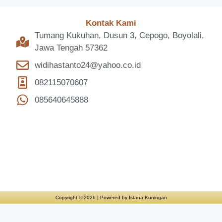
Kontak Kami
Tumang Kukuhan, Dusun 3, Cepogo, Boyolali,
Jawa Tengah 57362
widihastanto24@yahoo.co.id
082115070607
085640645888
Copyright © 2026 | Powered by Istana Kuningan