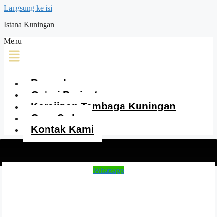
Langsung ke isi
Istana Kuningan
Menu
Beranda
Galeri Project
Kerajinan Tembaga Kuningan
Cara Order
Kontak Kami
Whatsapp