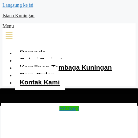
Langsung ke isi
Istana Kuningan
Menu
Beranda
Galeri Project
Kerajinan Tembaga Kuningan
Cara Order
Kontak Kami
Whatsapp