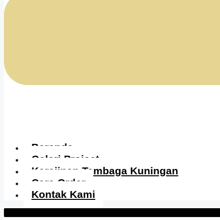
Beranda
Galeri Project
Kerajinan Tembaga Kuningan
Cara Order
Kontak Kami