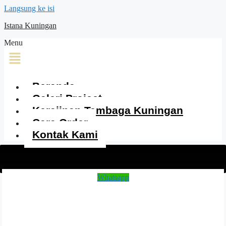
Langsung ke isi
Istana Kuningan
Menu
Beranda
Galeri Project
Kerajinan Tembaga Kuningan
Cara Order
Kontak Kami
Whatsapp