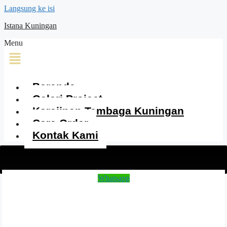
Langsung ke isi
Istana Kuningan
Menu
Beranda
Galeri Project
Kerajinan Tembaga Kuningan
Cara Order
Kontak Kami
Whatsapp