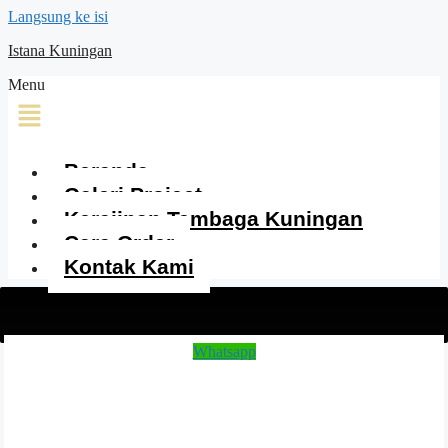
Langsung ke isi
Istana Kuningan
Menu
Beranda
Galeri Project
Kerajinan Tembaga Kuningan
Cara Order
Kontak Kami
Whatsapp