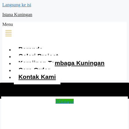
Langsung ke isi
Istana Kuningan
Menu
Beranda
Galeri Project
Kerajinan Tembaga Kuningan
Cara Order
Kontak Kami
Whatsapp