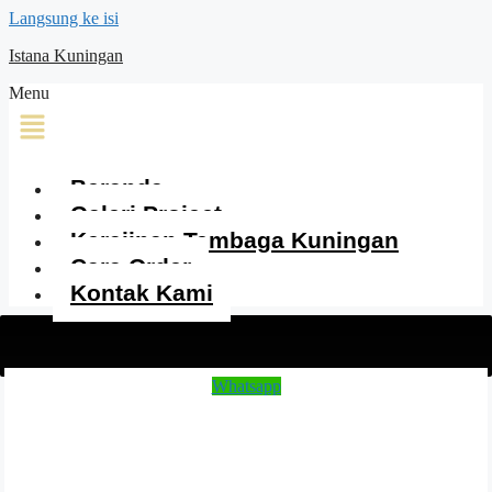
Langsung ke isi
Istana Kuningan
Menu
Beranda
Galeri Project
Kerajinan Tembaga Kuningan
Cara Order
Kontak Kami
Whatsapp