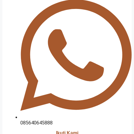
085640645888
Ikuti Kami