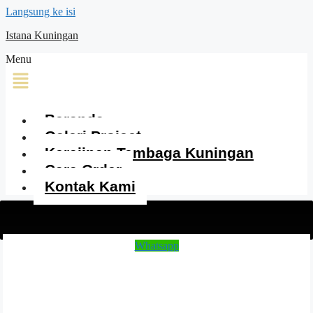
Langsung ke isi
Istana Kuningan
Menu
Beranda
Galeri Project
Kerajinan Tembaga Kuningan
Cara Order
Kontak Kami
Whatsapp