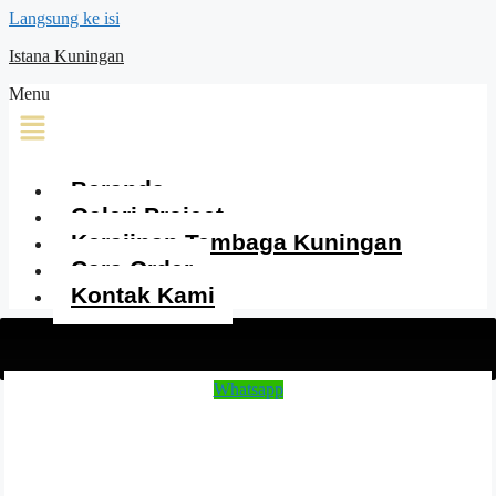
Langsung ke isi
Istana Kuningan
Menu
Beranda
Galeri Project
Kerajinan Tembaga Kuningan
Cara Order
Kontak Kami
Whatsapp