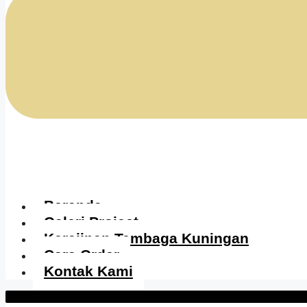
Beranda
Galeri Project
Kerajinan Tembaga Kuningan
Cara Order
Kontak Kami